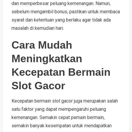
dan memperbesar peluang kemenangan. Namun,
sebelum mengambil bonus, pastikan untuk membaca
syarat dan ketentuan yang berlaku agar tidak ada
masalah di kemudian hari.
Cara Mudah
Meningkatkan
Kecepatan Bermain
Slot Gacor
Kecepatan bermain slot gacor juga merupakan salah
satu faktor yang dapat mempengaruhi peluang
kemenangan. Semakin cepat pemain bermain,
semakin banyak kesempatan untuk mendapatkan