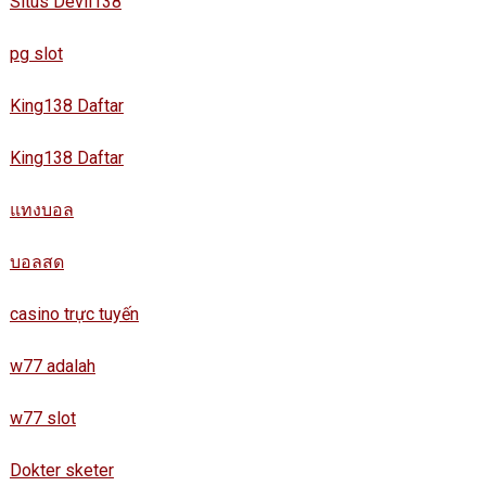
Situs Devil138
pg slot
King138 Daftar
King138 Daftar
แทงบอล
บอลสด
casino trực tuyến
w77 adalah
w77 slot
Dokter sketer