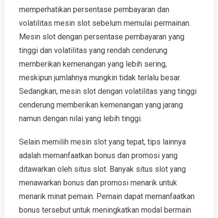
memperhatikan persentase pembayaran dan
volatilitas mesin slot sebelum memulai permainan.
Mesin slot dengan persentase pembayaran yang
tinggi dan volatilitas yang rendah cenderung
memberikan kemenangan yang lebih sering,
meskipun jumlahnya mungkin tidak terlalu besar.
Sedangkan, mesin slot dengan volatilitas yang tinggi
cenderung memberikan kemenangan yang jarang
namun dengan nilai yang lebih tinggi.
Selain memilih mesin slot yang tepat, tips lainnya
adalah memanfaatkan bonus dan promosi yang
ditawarkan oleh situs slot. Banyak situs slot yang
menawarkan bonus dan promosi menarik untuk
menarik minat pemain. Pemain dapat memanfaatkan
bonus tersebut untuk meningkatkan modal bermain