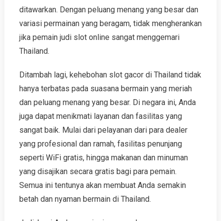
ditawarkan. Dengan peluang menang yang besar dan
variasi permainan yang beragam, tidak mengherankan
jika pemain judi slot online sangat menggemari
Thailand.
Ditambah lagi, kehebohan slot gacor di Thailand tidak
hanya terbatas pada suasana bermain yang meriah
dan peluang menang yang besar. Di negara ini, Anda
juga dapat menikmati layanan dan fasilitas yang
sangat baik. Mulai dari pelayanan dari para dealer
yang profesional dan ramah, fasilitas penunjang
seperti WiFi gratis, hingga makanan dan minuman
yang disajikan secara gratis bagi para pemain.
Semua ini tentunya akan membuat Anda semakin
betah dan nyaman bermain di Thailand.