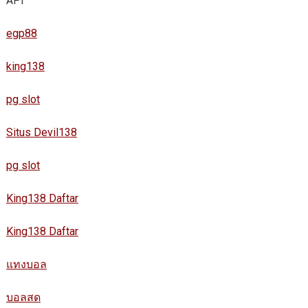
APi
egp88
king138
pg slot
Situs Devil138
pg slot
King138 Daftar
King138 Daftar
แทงบอล
บอลสด