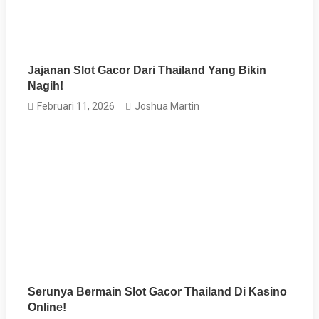
Jajanan Slot Gacor Dari Thailand Yang Bikin
Nagih!
Februari 11, 2026
Joshua Martin
Serunya Bermain Slot Gacor Thailand Di Kasino
Online!