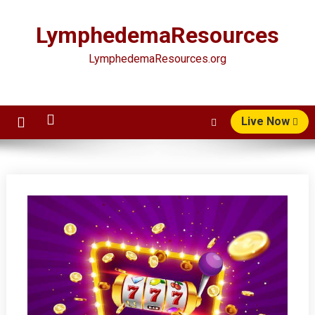
Skip
to
LymphedemaResources
content
LymphedemaResources.org
Live Now