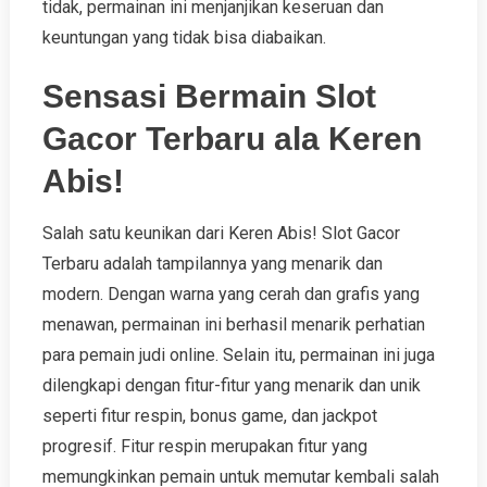
tidak, permainan ini menjanjikan keseruan dan
keuntungan yang tidak bisa diabaikan.
Sensasi Bermain Slot
Gacor Terbaru ala Keren
Abis!
Salah satu keunikan dari Keren Abis! Slot Gacor
Terbaru adalah tampilannya yang menarik dan
modern. Dengan warna yang cerah dan grafis yang
menawan, permainan ini berhasil menarik perhatian
para pemain judi online. Selain itu, permainan ini juga
dilengkapi dengan fitur-fitur yang menarik dan unik
seperti fitur respin, bonus game, dan jackpot
progresif. Fitur respin merupakan fitur yang
memungkinkan pemain untuk memutar kembali salah