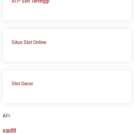
RTP Slot Tertinggi
Situs Slot Online
Slot Gacor
APi
egp88