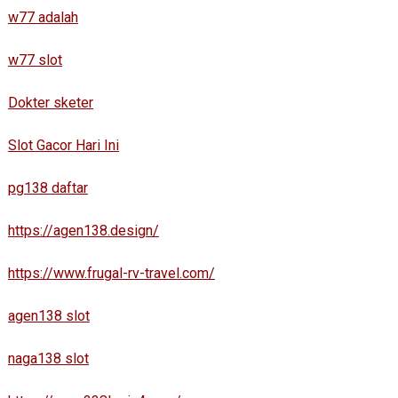
w77 adalah
w77 slot
Dokter sketer
Slot Gacor Hari Ini
pg138 daftar
https://agen138.design/
https://www.frugal-rv-travel.com/
agen138 slot
naga138 slot