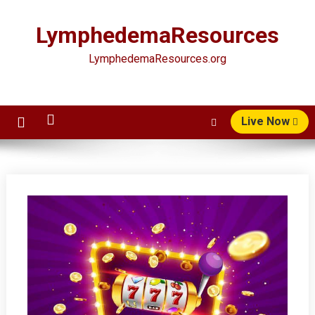
Skip
to
LymphedemaResources
content
LymphedemaResources.org
Live Now