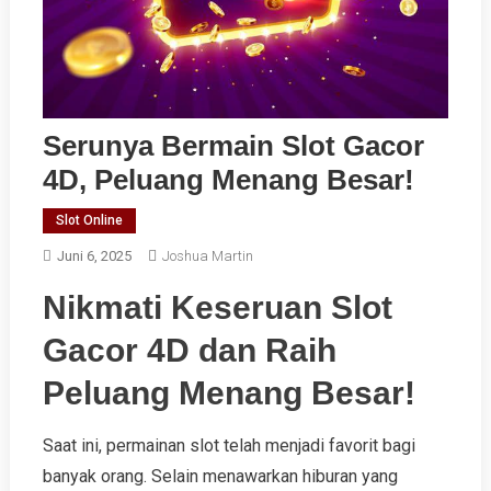
Serunya Bermain Slot Gacor
4D, Peluang Menang Besar!
Slot Online
Juni 6, 2025
Joshua Martin
Nikmati Keseruan Slot
Gacor 4D dan Raih
Peluang Menang Besar!
Saat ini, permainan slot telah menjadi favorit bagi
banyak orang. Selain menawarkan hiburan yang