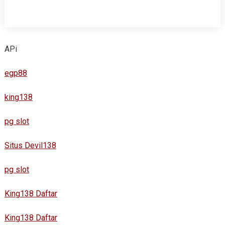
APi
egp88
king138
pg slot
Situs Devil138
pg slot
King138 Daftar
King138 Daftar