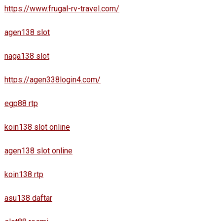
https://www.frugal-rv-travel.com/
agen138 slot
naga138 slot
https://agen338login4.com/
egp88 rtp
koin138 slot online
agen138 slot online
koin138 rtp
asu138 daftar