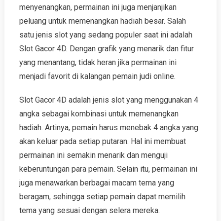
menyenangkan, permainan ini juga menjanjikan
peluang untuk memenangkan hadiah besar. Salah
satu jenis slot yang sedang populer saat ini adalah
Slot Gacor 4D. Dengan grafik yang menarik dan fitur
yang menantang, tidak heran jika permainan ini
menjadi favorit di kalangan pemain judi online.
Slot Gacor 4D adalah jenis slot yang menggunakan 4
angka sebagai kombinasi untuk memenangkan
hadiah. Artinya, pemain harus menebak 4 angka yang
akan keluar pada setiap putaran. Hal ini membuat
permainan ini semakin menarik dan menguji
keberuntungan para pemain. Selain itu, permainan ini
juga menawarkan berbagai macam tema yang
beragam, sehingga setiap pemain dapat memilih
tema yang sesuai dengan selera mereka.