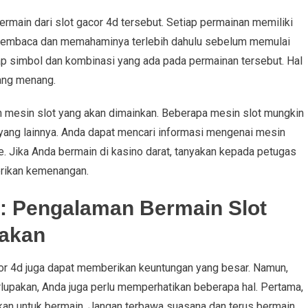
rmain dari slot gacor 4d tersebut. Setiap permainan memiliki
uk membaca dan memahaminya terlebih dahulu sebelum memulai
ap simbol dan kombinasi yang ada pada permainan tersebut. Hal
ang menang.
ih mesin slot yang akan dimainkan. Beberapa mesin slot mungkin
 yang lainnya. Anda dapat mencari informasi mengenai mesin
ne. Jika Anda bermain di kasino darat, tanyakan kepada petugas
rikan kemenangan.
: Pengalaman Bermain Slot
pakan
or 4d juga dapat memberikan keuntungan yang besar. Namun,
lupakan, Anda juga perlu memperhatikan beberapa hal. Pertama,
kan untuk bermain. Jangan terbawa suasana dan terus bermain