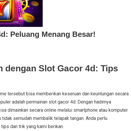
4d: Peluang Menang Besar!
dengan Slot Gacor 4d: Tips
game tersebut bisa memberikan keseruan dan keuntungan secara
puler adalah permainan slot gacor 4d. Dengan hadirnya
bisa dimainkan secara online melalui smartphone atau komputer.
u tidak semudah membalik telapak tangan. Anda perlu
ps dan trik yang kami berikan.