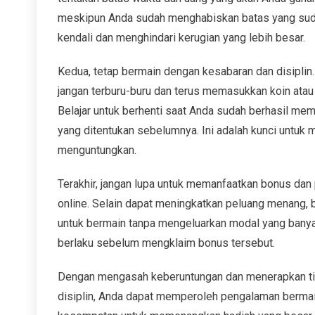
meskipun Anda sudah menghabiskan batas yang sudah
kendali dan menghindari kerugian yang lebih besar.
Kedua, tetap bermain dengan kesabaran dan disiplin
jangan terburu-buru dan terus memasukkan koin ata
Belajar untuk berhenti saat Anda sudah berhasil m
yang ditentukan sebelumnya. Ini adalah kunci unt
menguntungkan.
Terakhir, jangan lupa untuk memanfaatkan bonus dan 
online. Selain dapat meningkatkan peluang menang,
untuk bermain tanpa mengeluarkan modal yang banya
berlaku sebelum mengklaim bonus tersebut.
Dengan mengasah keberuntungan dan menerapkan tip
disiplin, Anda dapat memperoleh pengalaman bermai