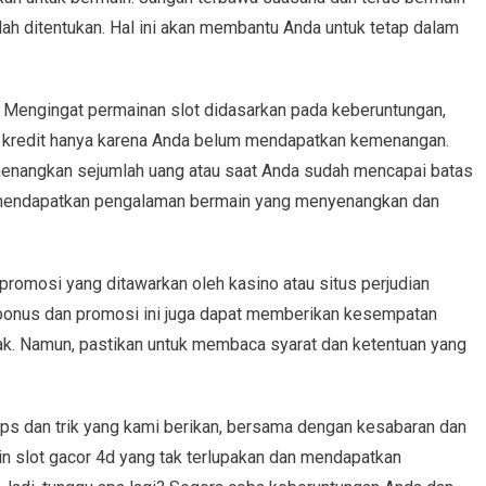
 ditentukan. Hal ini akan membantu Anda untuk tetap dalam
. Mengingat permainan slot didasarkan pada keberuntungan,
u kredit hanya karena Anda belum mendapatkan kemenangan.
emenangkan sejumlah uang atau saat Anda sudah mencapai batas
uk mendapatkan pengalaman bermain yang menyenangkan dan
promosi yang ditawarkan oleh kasino atau situs perjudian
 bonus dan promosi ini juga dapat memberikan kesempatan
k. Namun, pastikan untuk membaca syarat dan ketentuan yang
s dan trik yang kami berikan, bersama dengan kesabaran dan
n slot gacor 4d yang tak terlupakan dan mendapatkan