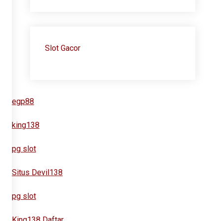
Slot Gacor
egp88
king138
pg slot
Situs Devil138
pg slot
King138 Daftar