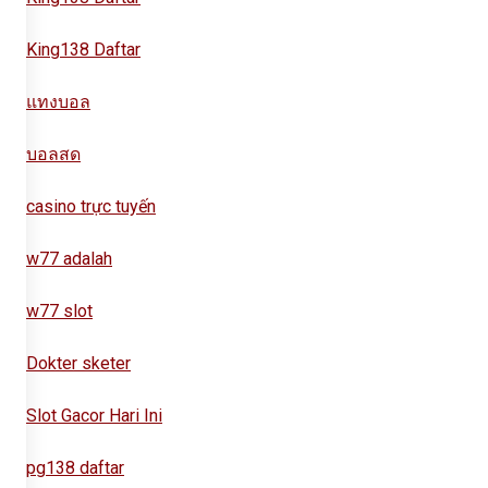
King138 Daftar
แทงบอล
บอลสด
casino trực tuyến
w77 adalah
w77 slot
Dokter sketer
Slot Gacor Hari Ini
pg138 daftar