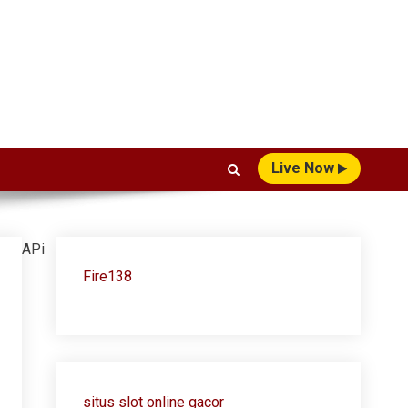
Live Now
APi
Fire138
situs slot online gacor