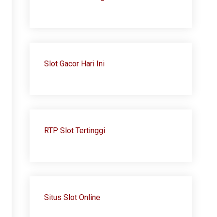
Slot Gacor Hari Ini
RTP Slot Tertinggi
Situs Slot Online