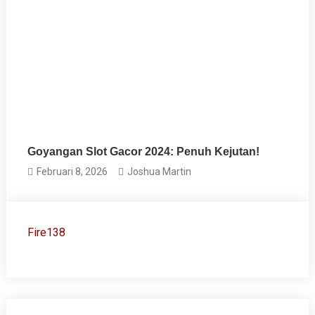
Goyangan Slot Gacor 2024: Penuh Kejutan!
Februari 8, 2026
Joshua Martin
Fire138