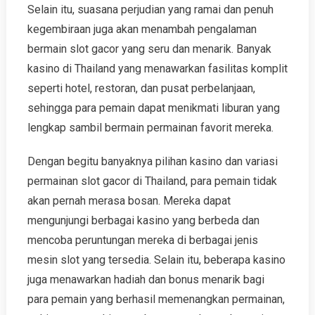
Selain itu, suasana perjudian yang ramai dan penuh
kegembiraan juga akan menambah pengalaman
bermain slot gacor yang seru dan menarik. Banyak
kasino di Thailand yang menawarkan fasilitas komplit
seperti hotel, restoran, dan pusat perbelanjaan,
sehingga para pemain dapat menikmati liburan yang
lengkap sambil bermain permainan favorit mereka.
Dengan begitu banyaknya pilihan kasino dan variasi
permainan slot gacor di Thailand, para pemain tidak
akan pernah merasa bosan. Mereka dapat
mengunjungi berbagai kasino yang berbeda dan
mencoba peruntungan mereka di berbagai jenis
mesin slot yang tersedia. Selain itu, beberapa kasino
juga menawarkan hadiah dan bonus menarik bagi
para pemain yang berhasil memenangkan permainan,