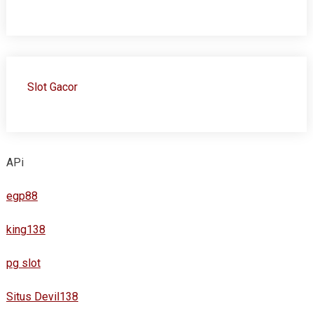
Slot Gacor
APi
egp88
king138
pg slot
Situs Devil138