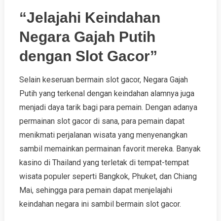
“Jelajahi Keindahan
Negara Gajah Putih
dengan Slot Gacor”
Selain keseruan bermain slot gacor, Negara Gajah
Putih yang terkenal dengan keindahan alamnya juga
menjadi daya tarik bagi para pemain. Dengan adanya
permainan slot gacor di sana, para pemain dapat
menikmati perjalanan wisata yang menyenangkan
sambil memainkan permainan favorit mereka. Banyak
kasino di Thailand yang terletak di tempat-tempat
wisata populer seperti Bangkok, Phuket, dan Chiang
Mai, sehingga para pemain dapat menjelajahi
keindahan negara ini sambil bermain slot gacor.