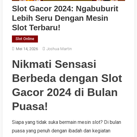
Slot Gacor 2024: Ngabuburit
Lebih Seru Dengan Mesin
Slot Terbaru!
Slot Online
Mei 14, 2026
Joshua Martin
Nikmati Sensasi
Berbeda dengan Slot
Gacor 2024 di Bulan
Puasa!
Siapa yang tidak suka bermain mesin slot? Di bulan
puasa yang penuh dengan ibadah dan kegiatan