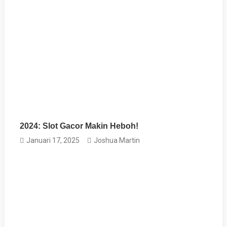
2024: Slot Gacor Makin Heboh!
Januari 17, 2025
Joshua Martin