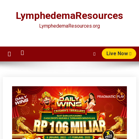
Skip
to
LymphedemaResources
content
LymphedemaResources.org
Live Now