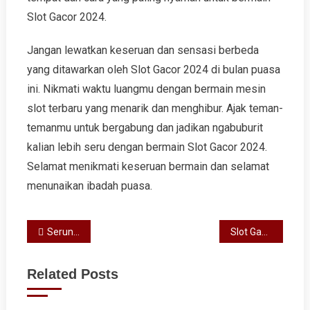
Slot Gacor 2024.
Jangan lewatkan keseruan dan sensasi berbeda
yang ditawarkan oleh Slot Gacor 2024 di bulan puasa
ini. Nikmati waktu luangmu dengan bermain mesin
slot terbaru yang menarik dan menghibur. Ajak teman-
temanmu untuk bergabung dan jadikan ngabuburit
kalian lebih seru dengan bermain Slot Gacor 2024.
Selamat menikmati keseruan bermain dan selamat
menunaikan ibadah puasa.
Navigasi
Serunya Bermain Slot Gacor 4d: Peluang Menang Besar!
Slot Gacor Hari Ini: Tips & Trik untuk Menang Besar!
pos
Related Posts