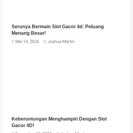
Serunya Bermain Slot Gacor 4d: Peluang
Menang Besar!
Mei 14, 2026
Joshua Martin
Keberuntungan Menghampiri Dengan Slot
Gacor 4D!