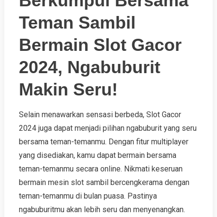
Berkumpul Bersama
Teman Sambil
Bermain Slot Gacor
2024, Ngabuburit
Makin Seru!
Selain menawarkan sensasi berbeda, Slot Gacor
2024 juga dapat menjadi pilihan ngabuburit yang seru
bersama teman-temanmu. Dengan fitur multiplayer
yang disediakan, kamu dapat bermain bersama
teman-temanmu secara online. Nikmati keseruan
bermain mesin slot sambil bercengkerama dengan
teman-temanmu di bulan puasa. Pastinya
ngabuburitmu akan lebih seru dan menyenangkan.