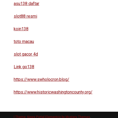
asu138 daftar
slot88 resmi
koin138
toto macau
slot gacor 4d
Link go138
https://www.swholocron.blog/
https://www.historicwashingtoncounty.org/
|
Theme: News Portal Elementrix by
Mystery Themes
.