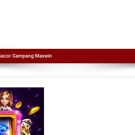
 Gacor Gampang Maxwin