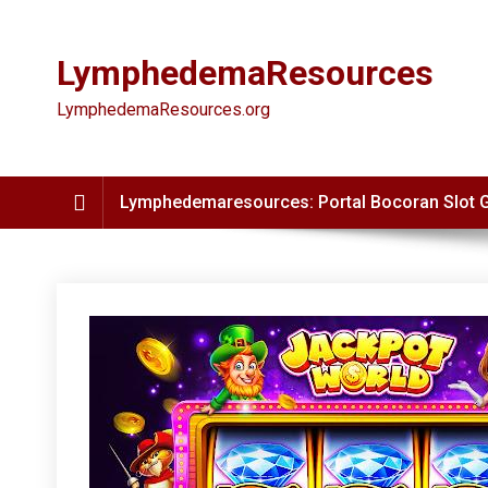
Skip
to
LymphedemaResources
content
LymphedemaResources.org
Lymphedemaresources: Portal Bocoran Slot