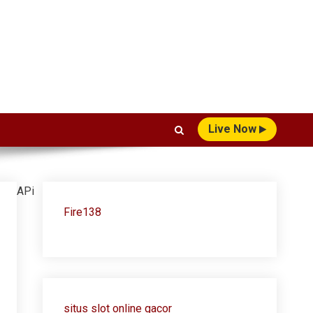
Live Now
APi
Fire138
situs slot online gacor