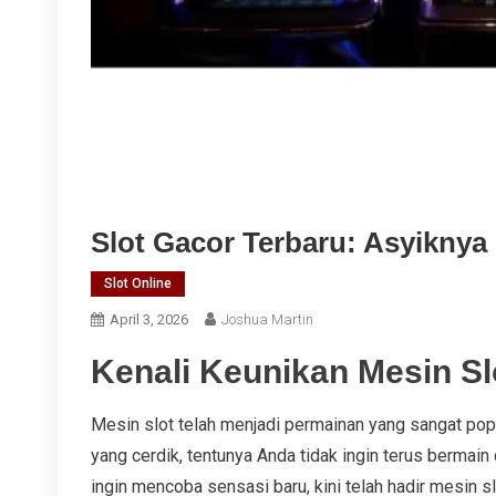
Slot Gacor Terbaru: Asyiknya
Slot Online
April 3, 2026
Joshua Martin
Kenali Keunikan Mesin Sl
Mesin slot telah menjadi permainan yang sangat pop
yang cerdik, tentunya Anda tidak ingin terus bermai
ingin mencoba sensasi baru, kini telah hadir mesin s