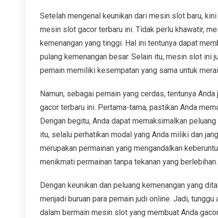
Setelah mengenal keunikan dari mesin slot baru, ki
mesin slot gacor terbaru ini. Tidak perlu khawatir, mes
kemenangan yang tinggi. Hal ini tentunya dapat me
pulang kemenangan besar. Selain itu, mesin slot ini
pemain memiliki kesempatan yang sama untuk mera
Namun, sebagai pemain yang cerdas, tentunya Anda 
gacor terbaru ini. Pertama-tama, pastikan Anda mema
Dengan begitu, Anda dapat memaksimalkan peluang k
itu, selalu perhatikan modal yang Anda miliki dan jan
merupakan permainan yang mengandalkan keberuntun
menikmati permainan tanpa tekanan yang berlebihan.
Dengan keunikan dan peluang kemenangan yang ditawar
menjadi buruan para pemain judi online. Jadi, tungg
dalam bermain mesin slot yang membuat Anda gacor