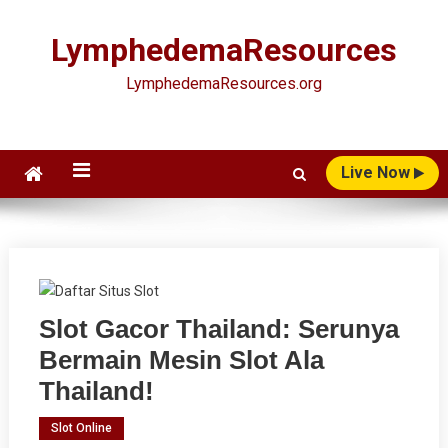
Skip
to
LymphedemaResources
content
LymphedemaResources.org
Live Now
Slot Gacor Thailand: Serunya
Bermain Mesin Slot Ala
Thailand!
Slot Online