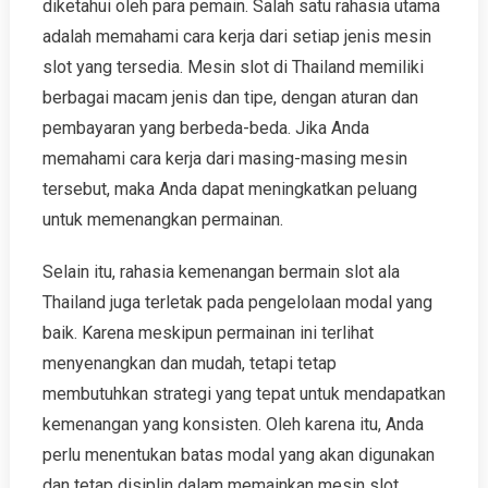
diketahui oleh para pemain. Salah satu rahasia utama
adalah memahami cara kerja dari setiap jenis mesin
slot yang tersedia. Mesin slot di Thailand memiliki
berbagai macam jenis dan tipe, dengan aturan dan
pembayaran yang berbeda-beda. Jika Anda
memahami cara kerja dari masing-masing mesin
tersebut, maka Anda dapat meningkatkan peluang
untuk memenangkan permainan.
Selain itu, rahasia kemenangan bermain slot ala
Thailand juga terletak pada pengelolaan modal yang
baik. Karena meskipun permainan ini terlihat
menyenangkan dan mudah, tetapi tetap
membutuhkan strategi yang tepat untuk mendapatkan
kemenangan yang konsisten. Oleh karena itu, Anda
perlu menentukan batas modal yang akan digunakan
dan tetap disiplin dalam memainkan mesin slot.