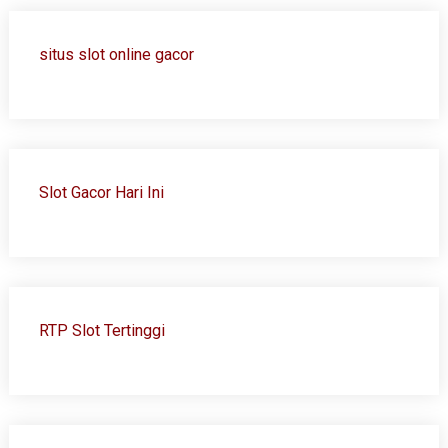
situs slot online gacor
Slot Gacor Hari Ini
RTP Slot Tertinggi