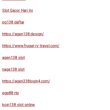
Slot Gacor Hari Ini
pg138 daftar
https://agen138.design/
https://www.frugal-rv-travel.com/
agen138 slot
naga138 slot
https://agen338login4.com/
egp88 rtp
koin138 slot online