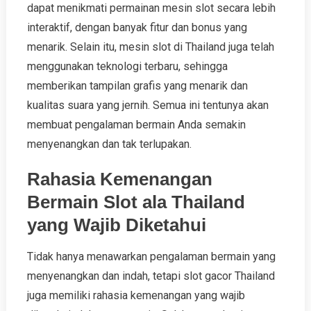
dapat menikmati permainan mesin slot secara lebih
interaktif, dengan banyak fitur dan bonus yang
menarik. Selain itu, mesin slot di Thailand juga telah
menggunakan teknologi terbaru, sehingga
memberikan tampilan grafis yang menarik dan
kualitas suara yang jernih. Semua ini tentunya akan
membuat pengalaman bermain Anda semakin
menyenangkan dan tak terlupakan.
Rahasia Kemenangan
Bermain Slot ala Thailand
yang Wajib Diketahui
Tidak hanya menawarkan pengalaman bermain yang
menyenangkan dan indah, tetapi slot gacor Thailand
juga memiliki rahasia kemenangan yang wajib