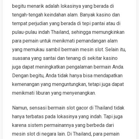
begitu menarik adalah lokasinya yang berada di
tengah-tengah keindahan alam. Banyak kasino dan
tempat perjudian yang berada di tepi pantai atau di
pulau-pulau indah Thailand, sehingga memungkinkan
para pemain untuk menikmati pemandangan alam
yang memukau sambil bermain mesin slot. Selain itu,
suasana yang santai dan tenang di sekitar kasino
juga dapat meningkatkan pengalaman bermain Anda.
Dengan begitu, Anda tidak hanya bisa mendapatkan
kemenangan yang menguntungkan, tetapi juga dapat
menikmati liburan yang menyenangkan.
Namun, sensasi bermain slot gacor di Thailand tidak
hanya terbatas pada lokasinya yang indah. Tapi juga
karena sistem permainannya yang berbeda dari
mesin slot di negara lain. Di Thailand, para pemain