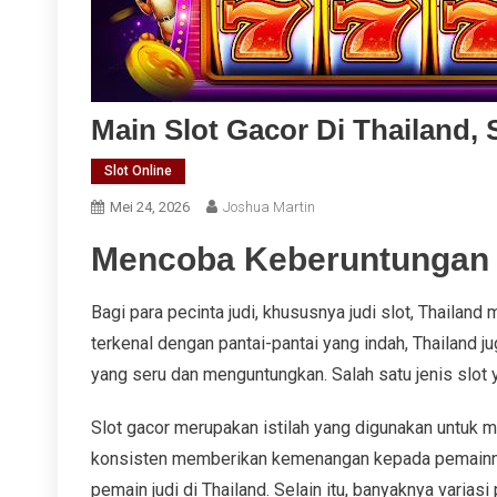
Main Slot Gacor Di Thailand
Slot Online
Mei 24, 2026
Joshua Martin
Mencoba Keberuntungan d
Bagi para pecinta judi, khususnya judi slot, Thailand
terkenal dengan pantai-pantai yang indah, Thailand 
yang seru dan menguntungkan. Salah satu jenis slot y
Slot gacor merupakan istilah yang digunakan untuk 
konsisten memberikan kemenangan kepada pemainnya.
pemain judi di Thailand. Selain itu, banyaknya varias