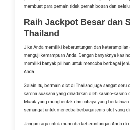
membuat para pemain tidak pernah bosan dan selalu
Raih Jackpot Besar dan S
Thailand
Jika Anda memiliki keberuntungan dan keterampilan d
menguji kemampuan Anda. Dengan banyaknya kasino y
memiliki banyak pilihan untuk mencoba berbagai jen
Anda.
Selain itu, bermain slot di Thailand juga sangat se
karena suasana yang dihadirkan oleh kasino-kasino d
Musik yang menghentak dan cahaya yang berkilaua
semangat untuk mencoba berbagai jenis slot yang di
Jangan ragu untuk mencoba keberuntungan Anda di du