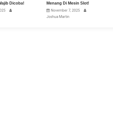
ajib Dicoba!
Menang Di Mesin Slot!
2025
November 7, 2025
Joshua Martin