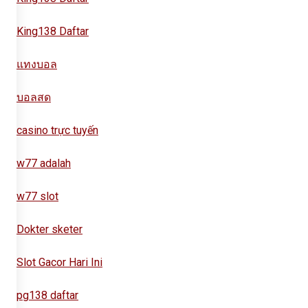
King138 Daftar
แทงบอล
บอลสด
casino trực tuyến
w77 adalah
w77 slot
Dokter sketer
Slot Gacor Hari Ini
pg138 daftar