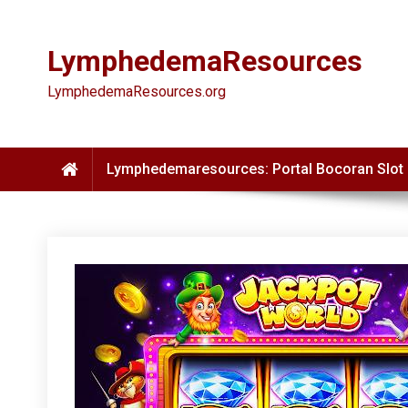
Skip
to
LymphedemaResources
content
LymphedemaResources.org
Lymphedemaresources: Portal Bocoran Slo