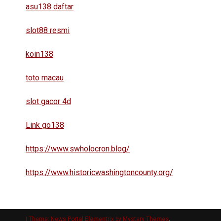
asu138 daftar
slot88 resmi
koin138
toto macau
slot gacor 4d
Link go138
https://www.swholocron.blog/
https://www.historicwashingtoncounty.org/
|
Theme: News Portal Elementrix by
Mystery Themes
.