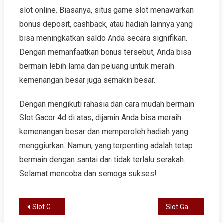
slot online. Biasanya, situs game slot menawarkan
bonus deposit, cashback, atau hadiah lainnya yang
bisa meningkatkan saldo Anda secara signifikan.
Dengan memanfaatkan bonus tersebut, Anda bisa
bermain lebih lama dan peluang untuk meraih
kemenangan besar juga semakin besar.
Dengan mengikuti rahasia dan cara mudah bermain
Slot Gacor 4d di atas, dijamin Anda bisa meraih
kemenangan besar dan memperoleh hadiah yang
menggiurkan. Namun, yang terpenting adalah tetap
bermain dengan santai dan tidak terlalu serakah.
Selamat mencoba dan semoga sukses!
Navigasi
Slot Gacor 2024: Prediksi Terbaru untuk Para Pecinta Judi
Slot Gacor 4D: Sensasi Bermain Mesin Slot yang Menggembirakan!