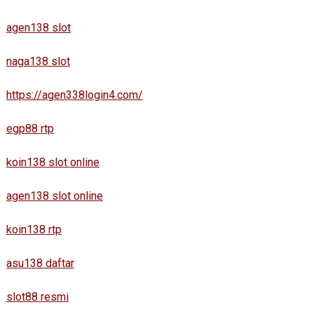
agen138 slot
naga138 slot
https://agen338login4.com/
egp88 rtp
koin138 slot online
agen138 slot online
koin138 rtp
asu138 daftar
slot88 resmi