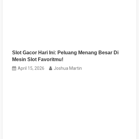
Slot Gacor Hari Ini: Peluang Menang Besar Di
Mesin Slot Favoritmu!
April 15, 2026
Joshua Martin