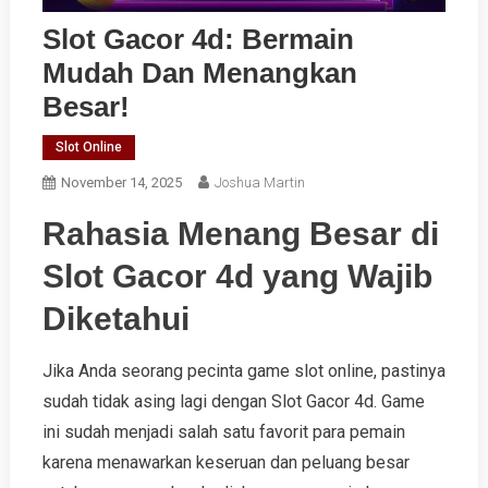
Slot Gacor 4d: Bermain
Mudah Dan Menangkan
Besar!
Slot Online
November 14, 2025
Joshua Martin
Rahasia Menang Besar di
Slot Gacor 4d yang Wajib
Diketahui
Jika Anda seorang pecinta game slot online, pastinya
sudah tidak asing lagi dengan Slot Gacor 4d. Game
ini sudah menjadi salah satu favorit para pemain
karena menawarkan keseruan dan peluang besar