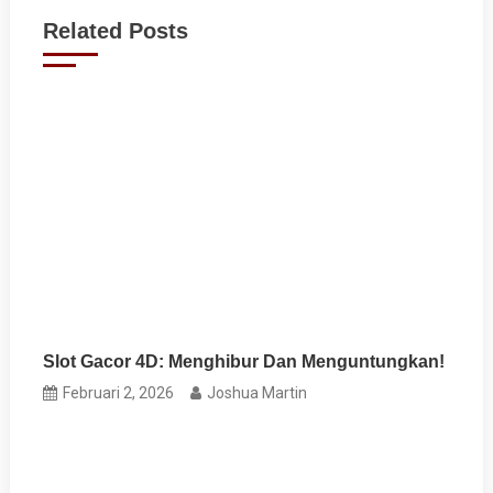
pos
Related Posts
Slot Gacor 4D: Menghibur Dan Menguntungkan!
Februari 2, 2026
Joshua Martin