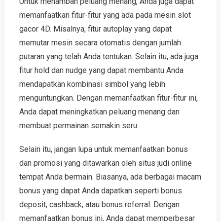
Untuk menambah peluang menang, Anda juga dapat
memanfaatkan fitur-fitur yang ada pada mesin slot
gacor 4D. Misalnya, fitur autoplay yang dapat
memutar mesin secara otomatis dengan jumlah
putaran yang telah Anda tentukan. Selain itu, ada juga
fitur hold dan nudge yang dapat membantu Anda
mendapatkan kombinasi simbol yang lebih
menguntungkan. Dengan memanfaatkan fitur-fitur ini,
Anda dapat meningkatkan peluang menang dan
membuat permainan semakin seru.
Selain itu, jangan lupa untuk memanfaatkan bonus
dan promosi yang ditawarkan oleh situs judi online
tempat Anda bermain. Biasanya, ada berbagai macam
bonus yang dapat Anda dapatkan seperti bonus
deposit, cashback, atau bonus referral. Dengan
memanfaatkan bonus ini, Anda dapat memperbesar