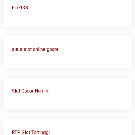
Fire138
situs slot online gacor
Slot Gacor Hari Ini
RTP Slot Tertinggi